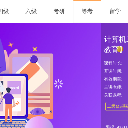
四级
六级
考研
等考
留学
计算机
教育】
课程时长:
开课时间:
有效期至:
主讲老师:
关联课程:
二级MS基
限报
5000
|