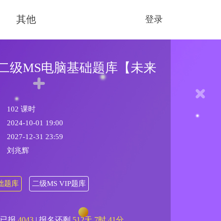
其他
登录
二级MS电脑基础题库【未来
102 课时
2024-10-01 19:00
2027-12-31 23:59
刘兆辉
础题库
二级MS VIP题库
已报
4043
|
报名还剩
512天
7时
41分