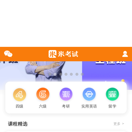
四级
六级
考研
实用英语
留学
课程精选
更多 >
2027年名师带背肖1000题【免费试听】
肖1000题
开课时间：
2026.07.06
-
12.31
39
¥
限报5000 已报2260
杨加宁
2027年肖1000题二刷【免费试听】
肖1000题
开课时间：
2026.09.01
-
12.31