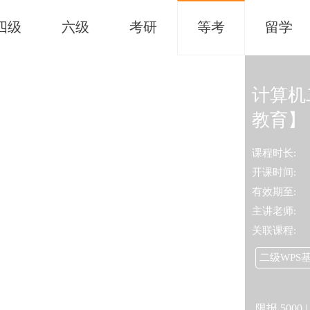
四级
六级
考研
等考
留学
计算机
教育】
课程时长:
开课时间:
有效期至:
主讲老师:
关联课程:
二级WPS
限报
5000
|