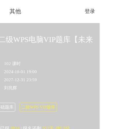
其他
登录
二级WPS电脑VIP题库【未来
102 课时
2024-10-01 19:00
2027-12-31 23:59
刘兆辉
基础题库
二级WPS VIP题库
已报
3834
|
报名还剩
512天
4时
5分